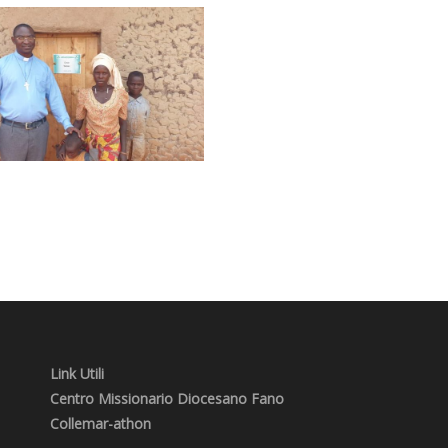
Link Utili
Centro Missionario Diocesano Fano
Collemar-athon