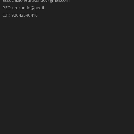
associazioneurukundo@gmail.com
PEC:
urukundo@pec.it
C.F.: 92042540416